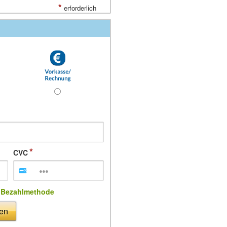
*
erforderlich
CVC
e Bezahlmethode
ßen