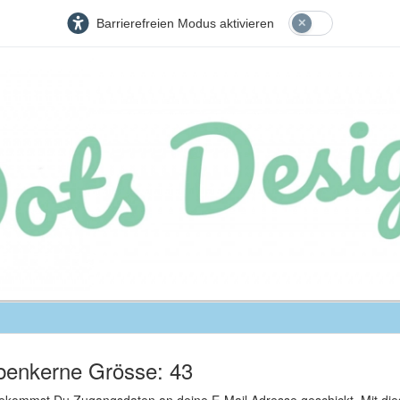
Barrierefreien Modus aktivieren
benkerne Grösse: 43
 bekommst Du Zugangsdaten an deine E-Mail Adresse geschickt. Mit d