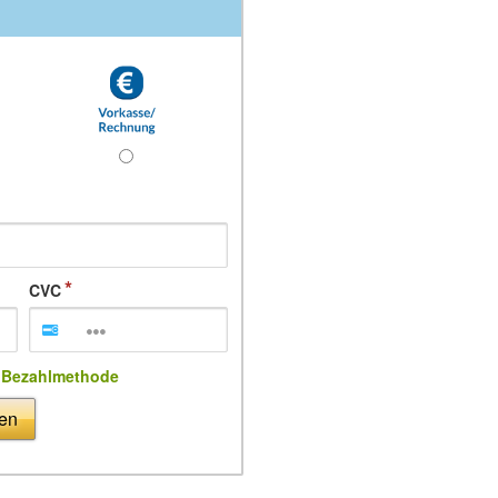
CVC
e Bezahlmethode
ßen