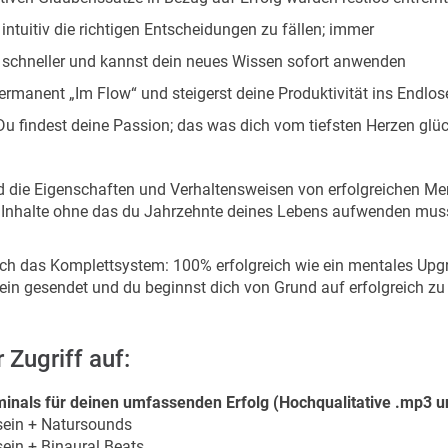
 intuitiv die richtigen Entscheidungen zu fällen; immer
t schneller und kannst dein neues Wissen sofort anwenden
ermanent „Im Flow“ und steigerst deine Produktivität ins Endlos
u findest deine Passion; das was dich vom tiefsten Herzen glü
d die Eigenschaften und Verhaltensweisen von erfolgreichen M
se Inhalte ohne das du Jahrzehnte deines Lebens aufwenden mu
ch das Komplettsystem: 100% erfolgreich wie ein mentales Upg
in gesendet und du beginnst dich von Grund auf erfolgreich zu 
 Zugriff auf:
minals für deinen umfassenden Erfolg
(Hochqualitative .mp3 u
sein + Natursounds
ein + Binaural Beats