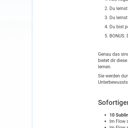
Du lernst
Du lerns
Du bist p
BONUS: D
Genau das sin
bietet dir die
lernen.
Sie werden dur
Unterbewusstse
Sofortiger
10 Subli
Im Flow 
Im Flow s