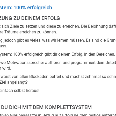
stem: 100% erfolgreich
ZUNG ZU DEINEM ERFOLG
 sich Ziele zu setzen und diese zu erreichen. Die Belohnung dafü
ne Träume erreichen zu können.
 jedoch gibt es vieles, was wir lernen müssen. Es sind die Grun
uss.
tem: 100% erfolgreich gibt dir deinen Erfolg, in den Bereichen, 
, wo Motivationssprecher aufhören und programmiert dein Unterb
n wird.
du wärst von allen Blockaden befreit und machst zehnmal so schnel
Ziel angelangt?
einfach selbst heraus!
 DU DICH MIT DEM KOMPLETTSYSTEM
tiven Glaubenssätze in Bezug auf Erfolg wurden restlos entfernt