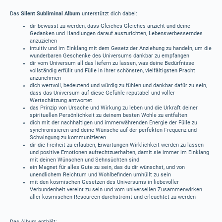
Das
Silent Subliminal Album
unterstützt dich dabei:
dir bewusst zu werden, dass Gleiches Gleiches anzieht und deine
Gedanken und Handlungen darauf auszurichten, Lebensverbesserndes
anzuziehen
intuitiv und im Einklang mit dem Gesetz der Anziehung zu handeln, um die
wunderbaren Geschenke des Universums dankbar zu empfangen
dir vom Universum all das liefern zu lassen, was deine Bedürfnisse
vollständig erfüllt und Fülle in ihrer schönsten, vielfältigsten Pracht
anzunehmen
dich wertvoll, bedeutend und würdig zu fühlen und dankbar dafür zu sein,
dass das Universum auf diese Gefühle reputabel und voller
Wertschätzung antwortet
das Prinzip von Ursache und Wirkung zu leben und die Urkraft deiner
spirituellen Persönlichkeit zu deinem besten Wohle zu entfalten
dich mit der nachhaltigen und immerwährenden Energie der Fülle zu
synchronisieren und deine Wünsche auf der perfekten Frequenz und
Schwingung zu kommunizieren
dir die Freiheit zu erlauben, Erwartungen Wirklichkeit werden zu lassen
und positive Emotionen aufrechtzuerhalten, damit sie immer im Einklang
mit deinen Wünschen und Sehnsüchten sind
ein Magnet für alles Gute zu sein, das du dir wünschst, und von
unendlichem Reichtum und Wohlbefinden umhüllt zu sein
mit den kosmischen Gesetzen des Universums in liebevoller
Verbundenheit vereint zu sein und vom universellen Zusammenwirken
aller kosmischen Resourcen durchströmt und erleuchtet zu werden
​Das Album enthält: