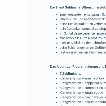
Die
Silent Subliminal Alben
unterstütz
einen gesunden, erholsamen Sch
innere Ruhe und angenehme Schw
deine Schlafqualität zu verbes
dein Gedankenkarussell zu sto
im Schlaf deine Lebensenergie a
eine liebevolle Gute Nacht Rou
dich im Schlaf mit der Schöpfung
beim Schlafengehen ein Gefühl 
fest an einen neuen Tag in neu
Das Album zur Programmierung und N
7 Subliminals:
Klangvariation + leise (lautlos)
Klangvariation + happy cat pur
Klangvariation + summer rain 
Klangvariation + jungle sound
Klangvariation + beach waves
Klangvariation + acoustic soun