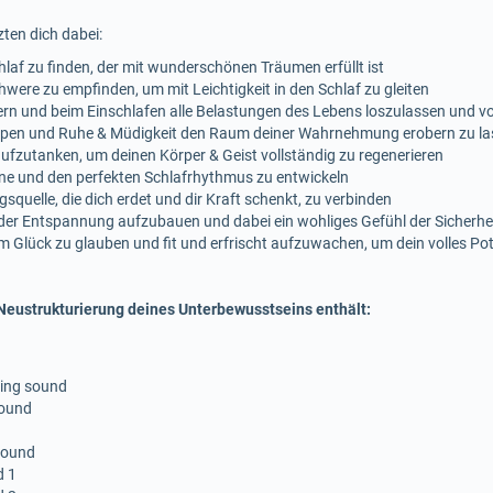
ten dich dabei:
laf zu finden, der mit wunderschönen Träumen erfüllt ist
ere zu empfinden, um mit Leichtigkeit in den Schlaf zu gleiten
sern und beim Einschlafen alle Belastungen des Lebens loszulassen und
ppen und Ruhe & Müdigkeit den Raum deiner Wahrnehmung erobern zu l
ufzutanken, um deinen Körper & Geist vollständig zu regenerieren
tine und den perfekten Schlafrhythmus zu entwickeln
squelle, die dich erdet und dir Kraft schenkt, zu verbinden
der Entspannung aufzubauen und dabei ein wohliges Gefühl der Sicherhe
em Glück zu glauben und fit und erfrischt aufzuwachen, um dein volles P
eustrukturierung deines Unterbewusstseins enthält:
ring sound
sound
 sound
d 1