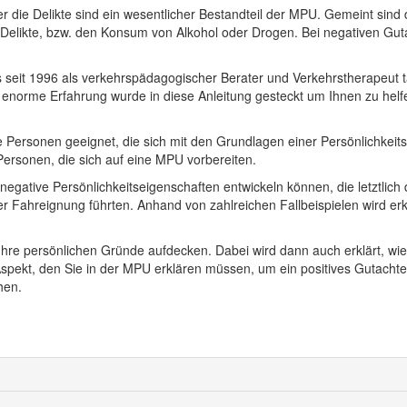
r die Delikte sind ein wesentlicher Bestandteil der MPU. Gemeint sind 
e Delikte, bzw. den Konsum von Alkohol oder Drogen. Bei negativen Gu
s seit 1996 als verkehrspädagogischer Berater und Verkehrstherapeut 
enorme Erfahrung wurde in diese Anleitung gesteckt um Ihnen zu helfen
le Personen geeignet, die sich mit den Grundlagen einer Persönlichkeit
r Personen, die sich auf eine MPU vorbereiten.
negative Persönlichkeitseigenschaften entwickeln können, die letztlich
rer Fahreignung führten. Anhand von zahlreichen Fallbeispielen wird e
 Ihre persönlichen Gründe aufdecken. Dabei wird dann auch erklärt, wie
Aspekt, den Sie in der MPU erklären müssen, um ein positives Gutachte
hen.