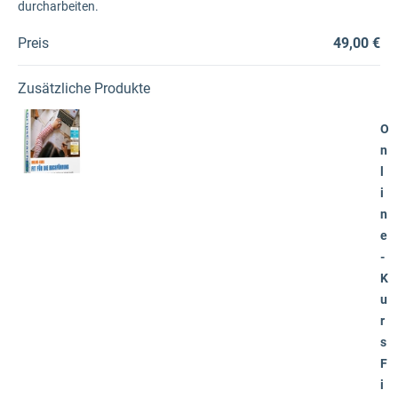
durcharbeiten.
Preis
49,00 €
Zusätzliche Produkte
O
n
l
i
n
e
-
K
u
r
s
F
i