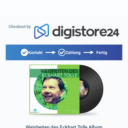
Checkout by
Kontakt
Zahlung
Fertig
Weisheiten des Eckhart Tolle Album