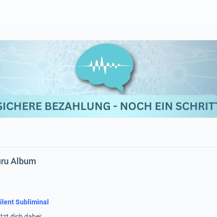
uru Album
ilent Subliminal
tzt dich dabei: