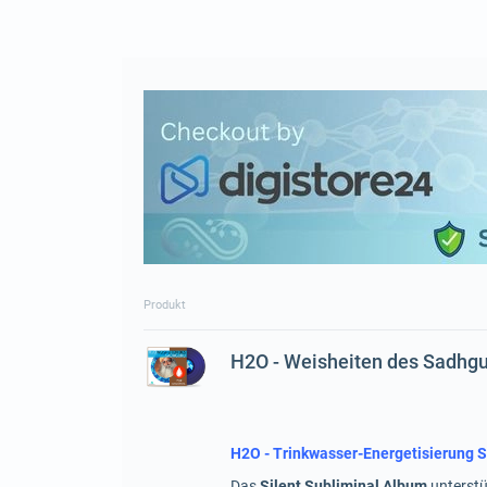
Produkt
H2O - Weisheiten des Sadhg
H2O - Trinkwasser-Energetisierung S
Das
Silent Subliminal Album
unterstü