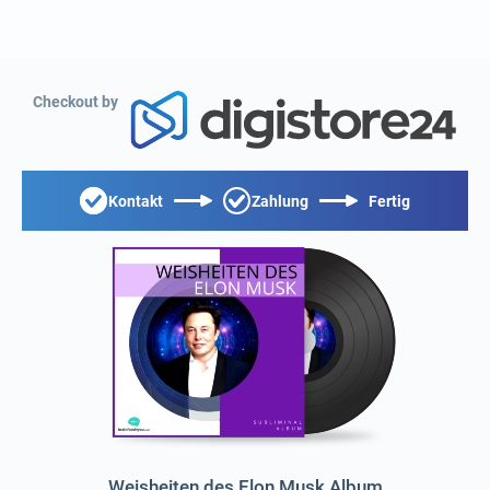
Checkout by
Kontakt
Zahlung
Fertig
Weisheiten des Elon Musk Album