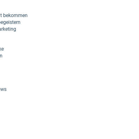
:
it bekommen
egeistern
rketing
ke
en
ows