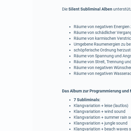
Die
Silent Subliminal Alben
unterstütz
Räume von negativen Energien zu
Räume von schädlicher Vergange
Räume von karmischen Verstrick
Umgebene Raumenergien zu beleb
schöpferische Ordnung herzuste
Räume von Spannung und Angster
Räume von Streit, Trennung und 
Räume von negativen Wünschen, 
Räume von negativen Wasserader
Das Album zur Programmierung und N
7 Subliminals:
Klangvariation + leise (lautlos)
Klangvariation + wind sound
Klangvariation + summer rain 
Klangvariation + jungle sound
Klangvariation + beach waves