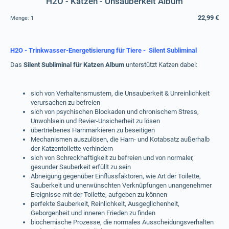
H2O - Katzen - Unsauberkeit Album
22,99 €
Menge:
1
H2O - Trinkwasser-Energetisierung für Tiere - Silent Subliminal
Das
Silent Subliminal für Katzen Album
unterstützt Katzen dabei:
sich von Verhaltensmustern, die Unsauberkeit & Unreinlichkeit
verursachen zu befreien
sich von psychischen Blockaden und chronischem Stress,
Unwohlsein und Revier-Unsicherheit zu lösen
übertriebenes Harnmarkieren zu beseitigen
Mechanismen auszulösen, die Harn- und Kotabsatz außerhalb
der Katzentoilette verhindern
sich von Schreckhaftigkeit zu befreien und von normaler,
gesunder Sauberkeit erfüllt zu sein
Abneigung gegenüber Einflussfaktoren, wie Art der Toilette,
Sauberkeit und unerwünschten Verknüpfungen unangenehmer
Ereignisse mit der Toilette, aufgeben zu können
perfekte Sauberkeit, Reinlichkeit, Ausgeglichenheit,
Geborgenheit und inneren Frieden zu finden
biochemische Prozesse, die normales Ausscheidungsverhalten