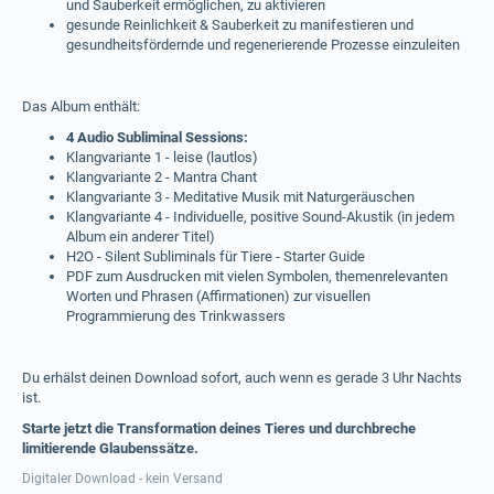
und Sauberkeit ermöglichen, zu aktivieren
gesunde Reinlichkeit & Sauberkeit zu manifestieren und
gesundheitsfördernde und regenerierende Prozesse einzuleiten
Das Album enthält:
4 Audio Subliminal Sessions:
Klangvariante 1 - leise (lautlos)
Klangvariante 2 - Mantra Chant
Klangvariante 3 - Meditative Musik mit Naturgeräuschen
Klangvariante 4 - Individuelle, positive Sound-Akustik (in jedem
Album ein anderer Titel)
H2O - Silent Subliminals für Tiere - Starter Guide
PDF zum Ausdrucken mit vielen Symbolen, themenrelevanten
Worten und Phrasen (Affirmationen) zur visuellen
Programmierung des Trinkwassers
Du erhälst deinen Download sofort, auch wenn es gerade 3 Uhr Nachts
ist.
Starte jetzt die Transformation deines Tieres und durchbreche
limitierende Glaubenssätze.
Digitaler Download - kein Versand