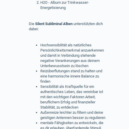
H2O - Album zur Trinkwasser-
Energetisierung
Die
Silent Subliminal Alben
unterstützten dich
dabei:
Hochsensibilität als natürliches
Persönlichkeitsmerkmal anzuerkennen
und damit in Verbindung stehende
negative Verankerungen aus deinem
Unterbewusstsein zu löschen
Reizüberflutungen stand zu halten und
eine harmonische innere Balance zu
finden
Sensibilität als Kraftquelle für ein
authentisches Leben, das vereinbar ist
mit den wichtigen Faktoren Arbeit,
beruflichem Erfolg und finanzieller
Stabilität, zu entdecken
Außenreize leichter zu filtern und deine
geistigen Antennen besser zu regulieren
mentale Fähigkeiten zu entwickeln, die
es dir erlauben, überfordernde Stimuli