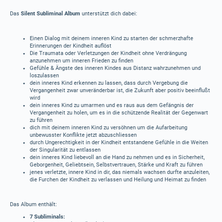
Das
Silent Subliminal Album
unterstützt dich dabei:
Einen Dialog mit deinem inneren Kind zu starten der schmerzhafte
Erinnerungen der Kindheit auflöst
Die Traumata oder Verletzungen der Kindheit ohne Verdrängung
anzunehmen um inneren Frieden zu finden
Gefühle & Ängste des inneren Kindes aus Distanz wahrzunehmen und
loszulassen
dein inneres Kind erkennen zu lassen, dass durch Vergebung die
Vergangenheit zwar unveränderbar ist, die Zukunft aber positiv beeinflußt
wird
dein inneres Kind zu umarmen und es raus aus dem Gefängnis der
Vergangenheit zu holen, um es in die schützende Realität der Gegenwart
zu führen
dich mit deinem inneren Kind zu versöhnen um die Aufarbeitung
unbewusster Konflikte jetzt abzuschliessen
durch Ungerechtigkeit in der Kindheit entstandene Gefühle in die Weiten
der Singularität zu entlassen
dein inneres Kind liebevoll an die Hand zu nehmen und es in Sicherheit,
Geborgenheit, Geliebtsein, Selbstvertrauen, Stärke und Kraft zu führen
jenes verletzte, innere Kind in dir, das niemals wachsen durfte anzuleiten,
die Furchen der Kindheit zu verlassen und Heilung und Heimat zu finden
Das Album enthält:
7 Subliminals: