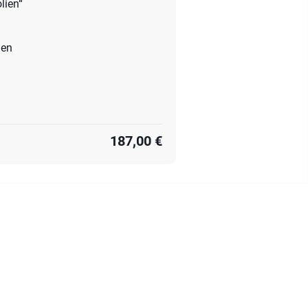
lien“
ien
187,00 €