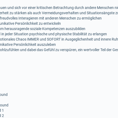
en und sich vor einer kritischen Betrachtung durch andere Menschen ni
erheit zu stärken als auch Vermeidungsverhalten und Situationsängste z
reudvolles Interagieren mit anderen Menschen zu ermöglichen
ikative Persönlichkeit zu entwickeln
 um herausragende soziale Kompetenzen auszubilden
in jeder Situation psychische und physische Stabilität zu erlangen
otionales Chaos IMMER und SOFORT in Ausgeglichenheit und innere Ru
ikative Persönlichkeit auszuleben
lzufühlen und dabei das Gefühl zu verspüren, ein wertvoller Teil der Gese
sound
 sound
d 1
d 2