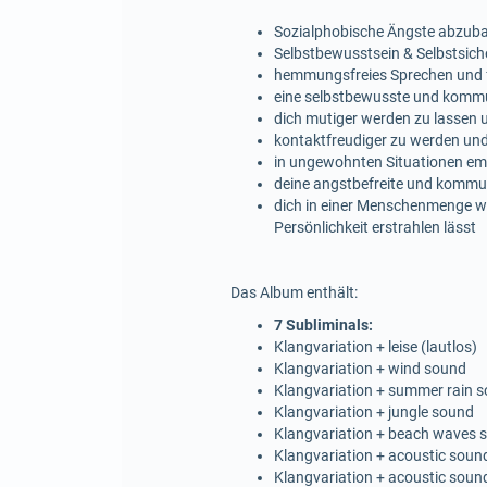
Sozialphobische Ängste abzubau
Selbstbewusstsein & Selbstsich
hemmungsfreies Sprechen und f
eine selbstbewusste und kommun
dich mutiger werden zu lassen
kontaktfreudiger zu werden und 
in ungewohnten Situationen em
deine angstbefreite und kommun
dich in einer Menschenmenge woh
Persönlichkeit erstrahlen lässt
Das Album enthält:
7 Subliminals:
Klangvariation + leise (lautlos)
Klangvariation + wind sound
Klangvariation + summer rain 
Klangvariation + jungle sound
Klangvariation + beach waves
Klangvariation + acoustic soun
Klangvariation + acoustic soun