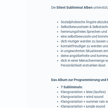
Die
Silent Subliminal Alben
unterstütz
Sozialphobische Ängste abzubau
Selbstbewusstsein & Selbstsich
hemmungsfreies Sprechen und f
eine selbstbewusste und kommun
dich mutiger werden zu lassen
kontaktfreudiger zu werden und 
in ungewohnten Situationen em
deine angstbefreite und kommun
dich in einer Menschenmenge woh
Persönlichkeit erstrahlen lässt
Das Album zur Programmierung und N
7 Subliminals:
Klangvariation + leise (lautlos)
Klangvariation + wind sound
Klangvariation + summer rain 
Klangvariation + jungle sound