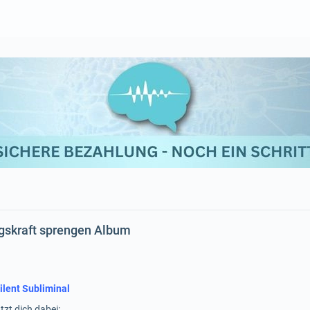
ngskraft sprengen Album
ilent Subliminal
tzt dich dabei: