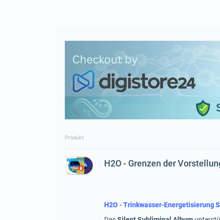
Produkt
H2O - Grenzen der Vorstellu
H2O - Trinkwasser-Energetisierung S
Das
Silent Subliminal Album
unterstü