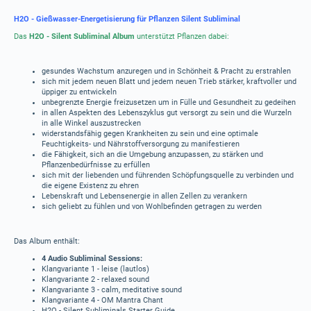
H2O - Gießwasser-Energetisierung für Pflanzen Silent Subliminal
Das
H2O -
Silent Subliminal Album
unterstützt Pflanzen dabei:
gesundes Wachstum anzuregen und in Schönheit & Pracht zu erstrahlen
sich mit jedem neuen Blatt und jedem neuen Trieb stärker, kraftvoller und
üppiger zu entwickeln
unbegrenzte Energie freizusetzen um in Fülle und Gesundheit zu gedeihen
in allen Aspekten des Lebenszyklus gut versorgt zu sein und die Wurzeln
in alle Winkel auszustrecken
widerstandsfähig gegen Krankheiten zu sein und eine optimale
Feuchtigkeits- und Nährstoffversorgung zu manifestieren
die Fähigkeit, sich an die Umgebung anzupassen, zu stärken und
Pflanzenbedürfnisse zu erfüllen
sich mit der liebenden und führenden Schöpfungsquelle zu verbinden und
die eigene Existenz zu ehren
Lebenskraft und Lebensenergie in allen Zellen zu verankern
sich geliebt zu fühlen und von Wohlbefinden getragen zu werden
Das Album enthält:
4 Audio Subliminal Sessions:
Klangvariante 1 - leise (lautlos)
Klangvariante 2 - relaxed sound
Klangvariante 3 - calm, meditative sound
Klangvariante 4 - OM Mantra Chant
H2O - Silent Subliminals Starter Guide