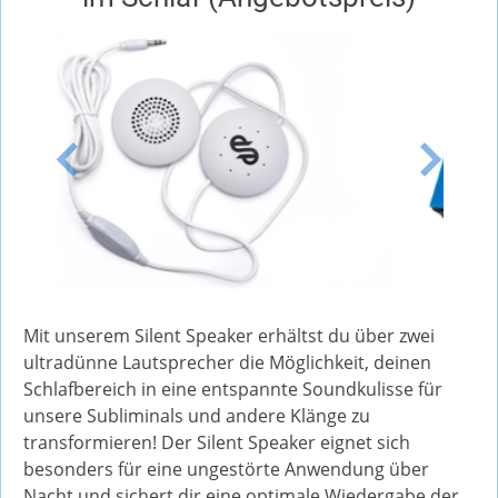
P
N
r
e
e
x
v
t
i
o
u
s
Mit unserem Silent Speaker erhältst du über zwei
ultradünne Lautsprecher die Möglichkeit, deinen
Schlafbereich in eine entspannte Soundkulisse für
unsere Subliminals und andere Klänge zu
transformieren! Der Silent Speaker eignet sich
besonders für eine ungestörte Anwendung über
Nacht und sichert dir eine optimale Wiedergabe der