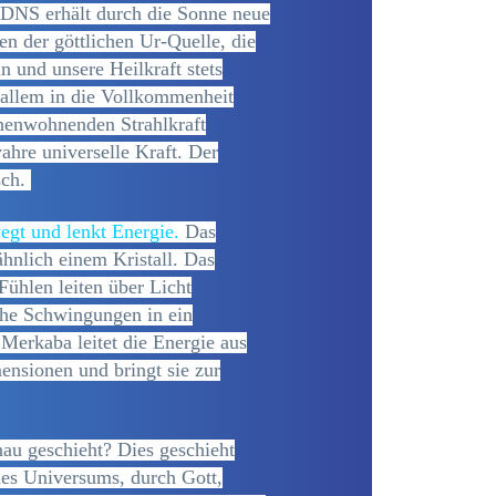
 DNS erhält durch die Sonne neue
en der göttlichen Ur-Quelle, die
n und unsere Heilkraft stets
 allem in die Vollkommenheit
nenwohnenden Strahlkraft
ahre universelle Kraft. Der
sch.
egt und lenkt Energie.
Das
ähnlich einem Kristall. Das
ühlen leiten über Licht
che Schwingungen in ein
 Merkaba leitet die Energie aus
nsionen und bringt sie zur
nau geschieht? Dies geschieht
des Universums, durch Gott,