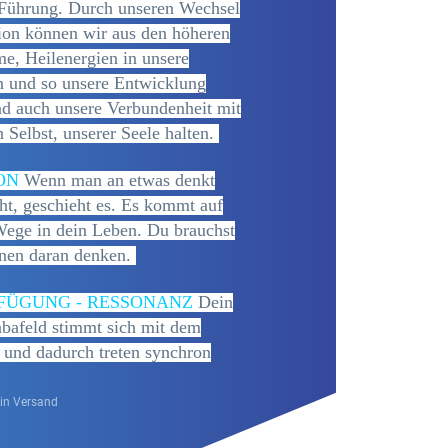
 Führung. Durch unseren Wechsel
ion können wir aus den höheren
e, Heilenergien in unsere
n und so unsere Entwicklung
nd auch unsere Verbundenheit mit
Selbst, unserer Seele halten.
ON
Wenn man an etwas denkt
ht, geschieht es. Es kommt auf
ege in dein Leben. Du brauchst
nnen daran denken.
FÜGUNG - RESSONANZ
Dein
abafeld stimmt sich mit dem
 und dadurch treten synchron
ein Versand