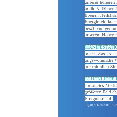
unserer höheren
in die 5. Dimens
Ebenen Heilström
Energiefeld lade
beschleunigen u
unserem Höheren 
MANIFESTATI
oder etwas brauc
ungewöhnliche W
nur mit allen Si
GLÜCKLICHE 
entfaltetes Merk
größeren Feld ab
Ereignisse auf.
Digitaler Download - k