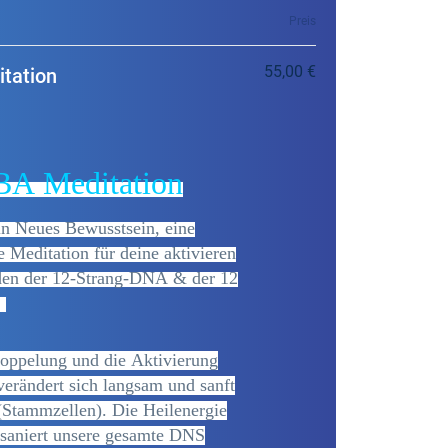
Preis
55,00 €
tation
 Meditation
ein Neues Bewusstsein, eine
Meditation für deine aktivieren
en der 12-Strang-DNA & der 12
.
oppelung und die Aktivierung
 verändert sich langsam und sanft
(Stammzellen). Die Heilenergie
 saniert unsere gesamte DNS