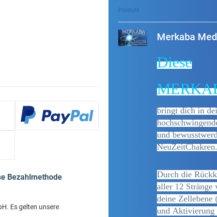
Produkt
Merkaba Medi
Diese
MERKABA
bringt dich in d
hochschwingende 
und bewusstwerd
NeuZeitChakren
Durch die Rückk
ese Bezahlmethode
aller 12 Stränge
deine Zellebene 
bH. Es gelten unsere
Allgemeinen
und Aktivierung
iderrufsbelehrung
.