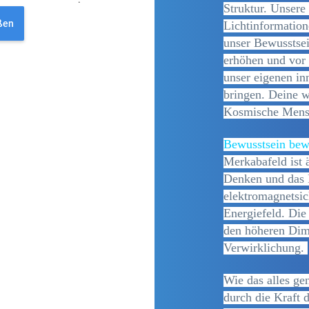
Struktur. Unsere
ßen
Lichtinformation
unser Bewusstsei
erhöhen und vor
unser eigenen in
bringen. Deine w
Kosmische Men
Bewusstsein bew
Merkabafeld ist 
Denken und das F
elektromagnetsi
Energiefeld. Die
den höheren Dime
Verwirklichung.
Wie das alles ge
durch die Kraft 