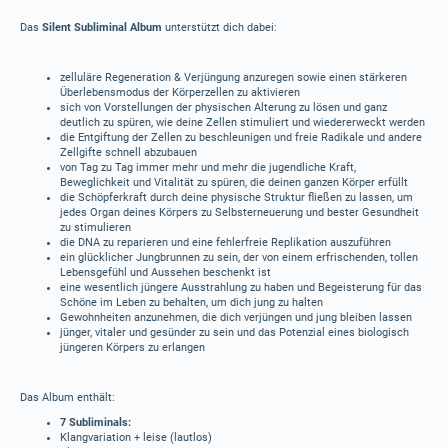
Das
Silent Subliminal Album
unterstützt dich dabei:
zelluläre Regeneration & Verjüngung anzuregen sowie einen stärkeren
Überlebensmodus der Körperzellen zu aktivieren
sich von Vorstellungen der physischen Alterung zu lösen und ganz
deutlich zu spüren, wie deine Zellen stimuliert und wiedererweckt werden
die Entgiftung der Zellen zu beschleunigen und freie Radikale und andere
Zellgifte schnell abzubauen
von Tag zu Tag immer mehr und mehr die jugendliche Kraft,
Beweglichkeit und Vitalität zu spüren, die deinen ganzen Körper erfüllt
die Schöpferkraft durch deine physische Struktur fließen zu lassen, um
jedes Organ deines Körpers zu Selbsterneuerung und bester Gesundheit
zu stimulieren
die DNA zu reparieren und eine fehlerfreie Replikation auszuführen
ein glücklicher Jungbrunnen zu sein, der von einem erfrischenden, tollen
Lebensgefühl und Aussehen beschenkt ist
eine wesentlich jüngere Ausstrahlung zu haben und Begeisterung für das
Schöne im Leben zu behalten, um dich jung zu halten
Gewohnheiten anzunehmen, die dich verjüngen und jung bleiben lassen
jünger, vitaler und gesünder zu sein und das Potenzial eines biologisch
jüngeren Körpers zu erlangen
Das Album enthält:
7 Subliminals:
Klangvariation + leise (lautlos)