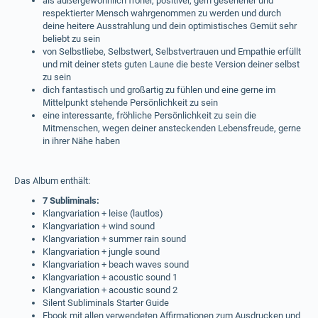
als außergewöhnlich froher, positiver, gern gesehener und
respektierter Mensch wahrgenommen zu werden und durch
deine heitere Ausstrahlung und dein optimistisches Gemüt sehr
beliebt zu sein
von Selbstliebe, Selbstwert, Selbstvertrauen und Empathie erfüllt
und mit deiner stets guten Laune die beste Version deiner selbst
zu sein
dich fantastisch und großartig zu fühlen und eine gerne im
Mittelpunkt stehende Persönlichkeit zu sein
eine interessante, fröhliche Persönlichkeit zu sein die
Mitmenschen, wegen deiner ansteckenden Lebensfreude, gerne
in ihrer Nähe haben
Das Album enthält:
7 Subliminals:
Klangvariation + leise (lautlos)
Klangvariation + wind sound
Klangvariation + summer rain sound
Klangvariation + jungle sound
Klangvariation + beach waves sound
Klangvariation + acoustic sound 1
Klangvariation + acoustic sound 2
Silent Subliminals Starter Guide
Ebook mit allen verwendeten Affirmationen zum Ausdrucken und