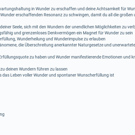
wartungshaltung in Wunder zu erschaffen und deine Achtsamkeit für Wun
ner Wunder erschaffenden Resonanz zu schwingen, damit du all die großen
it deiner Seele, sich mit den Wundern der unendlichen Möglichkeiten zu v
ngsfähig und grenzenloses Denkvermögen ein Magnet für Wunder zu sein
füllung, Wunderheilung und Wunderimpulse zu erlauben
hänomene, die Überschreitung anerkannter Naturgesetze und unerwartete 
 Erfüllungsquote zu haben und Wunder manifestierende Emotionen und k
 zu deinen Wundern führen zu lassen
s das Leben voller Wunder und spontaner Wunscherfüllung ist
ing