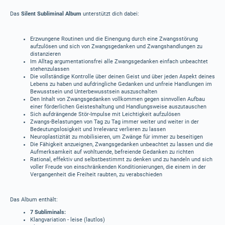
Das
Silent Subliminal Album
unterstützt dich dabei:
Erzwungene Routinen und die Einengung durch eine Zwangsstörung
aufzulösen und sich von Zwangsgedanken und Zwangshandlungen zu
distanzieren
Im Alltag argumentationsfrei alle Zwangsgedanken einfach unbeachtet
stehenzulassen
Die vollständige Kontrolle über deinen Geist und über jeden Aspekt deines
Lebens zu haben und aufdringliche Gedanken und unfreie Handlungen im
Bewusstsein und Unterbewusstsein auszuschalten
Den Inhalt von Zwangsgedanken vollkommen gegen sinnvollen Aufbau
einer förderlichen Geisteshaltung und Handlungsweise auszutauschen
Sich aufdrängende Stör-Impulse mit Leichtigkeit aufzulösen
Zwangs-Belastungen von Tag zu Tag immer weiter und weiter in der
Bedeutungslosigkeit und Irrelevanz verlieren zu lassen
Neuroplastizität zu mobilisieren, um Zwänge für immer zu beseitigen
Die Fähigkeit anzueignen, Zwangsgedanken unbeachtet zu lassen und die
Aufmerksamkeit auf wohltuende, befreiende Gedanken zu richten
Rational, effektiv und selbstbestimmt zu denken und zu handeln und sich
voller Freude von einschränkenden Konditionierungen, die einem in der
Vergangenheit die Freiheit raubten, zu verabschieden
Das Album enthält:
7 Subliminals:
Klangvariation - leise (lautlos)