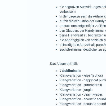
die negativen Auswirkungen de
verbessern
in der Lage zu sein, die Aufmer
durch die Reduktion der Handyn
anstatt unsinnige Bilder zu liken
den Glauben, per Handy immer e
deine Handyzeit zu begrenzen 
die Abhängigkeit von sozialen
deine digitale Auszeit als pure
suchtfrei immer deutlicher zu sp
Das Album enthält:
7 Subliminals:
Klangvariation - leise (lautlos)
Klangvariation - happy cat purr
Klangvariation - summer rain
Klangvariation - jungle
Klangvariation - beach waves
Klangvariation - acoustic sound
Klangvariation - acoustic sound