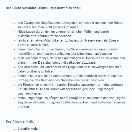
Das
Silent Subliminal Album
unterstützt dich dabei:
den Zwang des Nägelkauens aufzugeben, um wieder ansehnliche Hände
zu haben, die man nicht verstecken muss
Nägelkauen durch deinen unerschütterlichen Willen und durch
disziplinierte Kontinuität zu beenden
leicht alternative Möglichkeiten zu finden, um Nägelkauen als Stress-
Ventil zu unterbinden
deinen Fähigkeiten zu vertrauen, die Veränderungen in deinem Leben
herbeiführen und fest entschlossen das Nägelkauen aufzugeben
dich von belastenden Nervenanspannungen zu lösen und es zu vermeiden,
diese mit der Ersatzhandlung „Nägelkauen“ abzubauen
alle Ursachen und Stressoren des Nägelkauens zu bewältigen und dich
dabei großartig zu fühlen
deinen Fokus und deine Achtsamkeit auf die positiven Auswirkungen zu
richten, die das Beenden des Nägelkauens bei dir bewirken
die Produktion eines kräftigenden Keratins anzuregen, um eine optimale
Zellstruktur zu bilden, damit wunderschöne, gesunde Fingernägel
wachsen können
deine Fingernägel zu pflegen und fürsorglich zu behandeln und von Tag zu
Tag deine Selbstachtung, dein Selbstbewusstsein und Selbstvertrauen zu
stärken
Das Album enthält:
7 Subliminals: