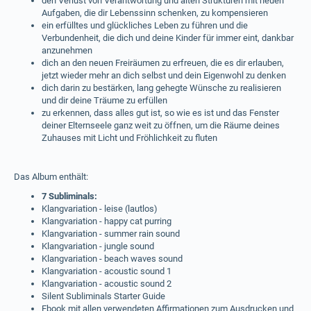
den Verlust von Verantwortung und alten Strukturen mit neuen
Aufgaben, die dir Lebenssinn schenken, zu kompensieren
ein erfülltes und glückliches Leben zu führen und die
Verbundenheit, die dich und deine Kinder für immer eint, dankbar
anzunehmen
dich an den neuen Freiräumen zu erfreuen, die es dir erlauben,
jetzt wieder mehr an dich selbst und dein Eigenwohl zu denken
dich darin zu bestärken, lang gehegte Wünsche zu realisieren
und dir deine Träume zu erfüllen
zu erkennen, dass alles gut ist, so wie es ist und das Fenster
deiner Elternseele ganz weit zu öffnen, um die Räume deines
Zuhauses mit Licht und Fröhlichkeit zu fluten
Das Album enthält:
7 Subliminals:
Klangvariation - leise (lautlos)
Klangvariation - happy cat purring
Klangvariation - summer rain sound
Klangvariation - jungle sound
Klangvariation - beach waves sound
Klangvariation - acoustic sound 1
Klangvariation - acoustic sound 2
Silent Subliminals Starter Guide
Ebook mit allen verwendeten Affirmationen zum Ausdrucken und