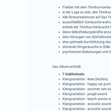
Frieden mit dem Tinnitus-Geräu
in der Lage zu sein, den Tinni
Alle Stressreaktionen auf das T
ausschließlich Geräusche wahrz
weitab der Tinnitus-Geräusche 
deine Selbstheilungskräfte anzu
dein Hörorgan von Störfaktoren 
eine optimale Durchblutung de
störende Ohrgeräusche in Stille
psychischen Belastungen und St
Das Album enthält:
7 Subliminals:
Klangvariation - leise (lautlos)
Klangvariation - happy cat purr
Klangvariation - summer rain s
Klangvariation - jungle sound
Klangvariation - beach waves 
Klangvariation - acoustic sound
Klangvariation - acoustic sound