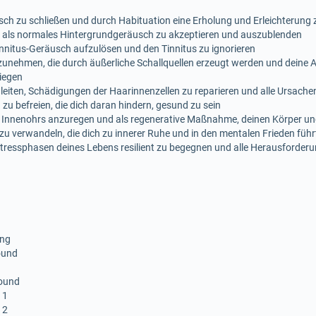
sch zu schließen und durch Habituation eine Erholung und Erleichterung 
tus als normales Hintergrundgeräusch zu akzeptieren und auszublenden
innitus-Geräusch aufzulösen und den Tinnitus zu ignorieren
unehmen, die durch äußerliche Schallquellen erzeugt werden und deine A
liegen
leiten, Schädigungen der Haarinnenzellen zu reparieren und alle Ursachen
zu befreien, die dich daran hindern, gesund zu sein
s Innenohrs anzuregen und als regenerative Maßnahme, deinen Körper u
 zu verwandeln, die dich zu innerer Ruhe und in den mentalen Frieden führ
ressphasen deines Lebens resilient zu begegnen und alle Herausforderu
ing
ound
sound
 1
 2