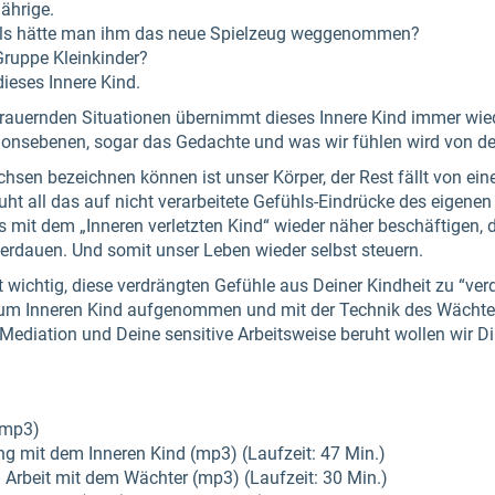
Jährige.
 als hätte man ihm das neue Spielzeug weggenommen?
Gruppe Kleinkinder?
dieses Innere Kind.
auernden Situationen übernimmt dieses Innere Kind immer wiede
ionsebenen, sogar das Gedachte und was wir fühlen wird von de
chsen bezeichnen können ist unser Körper, der Rest fällt von ei
uht all das auf nicht verarbeitete Gefühls-Eindrücke des eigene
s mit dem „Inneren verletzten Kind“ wieder näher beschäftigen, 
rdauen. Und somit unser Leben wieder selbst steuern.
t wichtig, diese verdrängten Gefühle aus Deiner Kindheit zu “ve
zum Inneren Kind aufgenommen und mit der Technik des Wächters
f Mediation und Deine sensitive Arbeitsweise beruht wollen wir Di
(mp3)
g mit dem Inneren Kind (mp3) (Laufzeit: 47 Min.)
 Arbeit mit dem Wächter (mp3) (Laufzeit: 30 Min.)