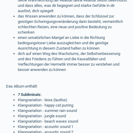
deine Wahrnehmung der Realität deine Realität selbst beeinflusst
und dass alles, was dir begegnet und starke Gefühle in dir
auslöst, dich spiegelt
das Wissen anwenden zu können, dass der Schlüssel zur
geistigen Schwingungsveränderung darin besteht, vermeintlich
schlechten Reizen, eine neue und positive Bedeutung zu
schenken
einen unnatürlichen Mangel an Liebe in die Richtung
bedingungsloser Liebe auszugleichen und die geistige
Ausrichtung in diesem Zustand halten zu können
dich auf einen Weg des Wachstums, der Selbstverbesserung
und des Friedens zu führen und die Kausalitäten und
Verflechtungen der Hermetik immer besser zu verstehen und
besser anwenden zu können
Das Album enthält:
7 Subliminals:
Klangvariation - leise (lautlos)
Klangvariation - happy cat purring
Klangvariation - summer rain sound
Klangvariation - jungle sound
Klangvariation - beach waves sound
Klangvariation - acoustic sound 1
Klangvariation - acoustic sound 2