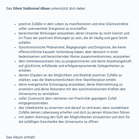
Das
Silent Subliminal Album
unterstützt dich dabei:
positive Zufälle in dein Leben zu manifestieren und eine Glückssträhne
voller unerwarteter Ereignisse zu erschaffen
bereichernde Wirkungen anzuziehen, deren Ursache du nicht kennst und
im Fluss der positiven Wirkungen zu sein, die dir häufig und ganz leicht
zufallen
Synchronistische Phänomene, Begegnungen und Ereignisse, die keine
offensichtliche kausale Verbindung haben, aber dennoch in einer
bedeutsamen und bereichernden Weise zusammenkommen, anzuziehen
dein Unterbewusstsein neu zu programmieren und deine Anziehungskraft
auf glückliche, erfüllende und erfolgversprechende Gelegenheiten zu
erhöhen
deinen Glauben an die Möglichkeit und Realität positiver Zufälle zu
stärken, was die Wahrscheinlichkeit ihrer Manifestation erhöht
deine energetische Schwingung anzuheben, deine Wahrnehmung zu
erweitern und deine Resonanz mit den synchronistischen Kräften des
Universums zu verstärken
voller Zuversicht dem nächsten von Positivität geprägten Zufall
entgegenzustreben
das Unbekannte zu umarmen und darauf zu vertrauen, dass wunderbare
Zufälle deinen Lebensweg erhellen und dich zu deinen Wünschen führen
mit jedem Atemzug den Duft der Möglichkeiten einzuatmen und dich für
die zufälligen Geschenke des Universums zu öffnen
Das Album enthält: