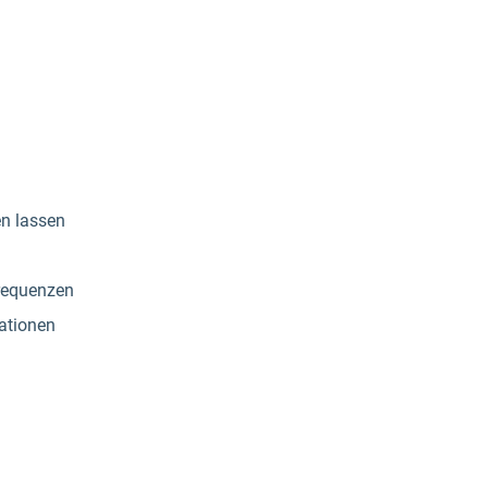
en lassen
requenzen
ationen