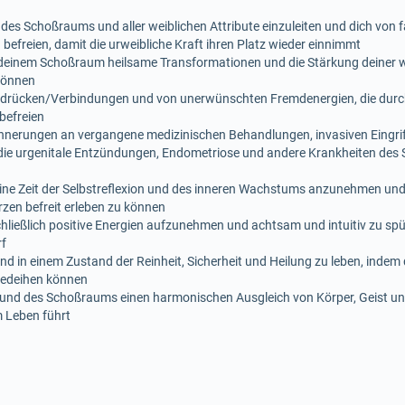
, des Schoßraums und aller weiblichen Attribute einzuleiten und dich vo
befreien, damit die urweibliche Kraft ihren Platz wieder einnimmt
t deinem Schoßraum heilsame Transformationen und die Stärkung deiner w
können
Abdrücken/Verbindungen und von unerwünschten Fremdenergien, die durch
befreien
innerungen an vergangene medizinischen Behandlungen, invasiven Eingri
 die urgenitale Entzündungen, Endometriose und andere Krankheiten des 
 eine Zeit der Selbstreflexion und des inneren Wachstums anzunehmen u
en befreit erleben zu können
ließlich positive Energien aufzunehmen und achtsam und intuitiv zu spür
rf
und in einem Zustand der Reinheit, Sicherheit und Heilung zu leben, inde
gedeihen können
nd des Schoßraums einen harmonischen Ausgleich von Körper, Geist und S
m Leben führt