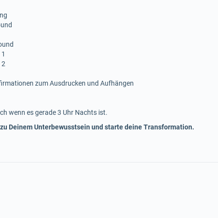
ing
ound
sound
 1
 2
ffirmationen zum Ausdrucken und Aufhängen
ch wenn es gerade 3 Uhr Nachts ist.
 zu Deinem Unterbewusstsein und starte deine Transformation.