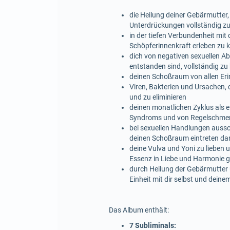
die Heilung deiner Gebärmutter
Unterdrückungen vollständig zu 
in der tiefen Verbundenheit mi
Schöpferinnenkraft erleben zu 
dich von negativen sexuellen 
entstanden sind, vollständig zu 
deinen Schoßraum von allen Er
Viren, Bakterien und Ursachen,
und zu eliminieren
deinen monatlichen Zyklus als
Syndroms und von Regelschmerz
bei sexuellen Handlungen aussch
deinen Schoßraum eintreten da
deine Vulva und Yoni zu lieben 
Essenz in Liebe und Harmonie 
durch Heilung der Gebärmutter u
Einheit mit dir selbst und deine
Das Album enthält:
7 Subliminals: