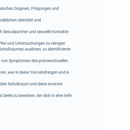
n falschen Dogmen, Prägungen und
eiblichen Identität und
 Sexualpartner und sexuelle Kontakte
ffen und Untersuchungen zu reinigen
Schoßraumes auslösen, zu identifizieren
nd von Symptomen des prämenstruellen
en, wer in deine Yoni eindringen und in
m dein Schoßraum und deine innerste
eele zu bewirken, der dich in eine tiefe