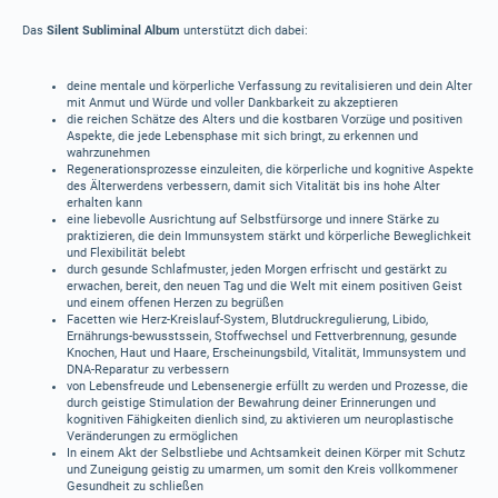
Das
Silent Subliminal Album
unterstützt dich dabei:
deine mentale und körperliche Verfassung zu revitalisieren und dein Alter
mit Anmut und Würde und voller Dankbarkeit zu akzeptieren
die reichen Schätze des Alters und die kostbaren Vorzüge und positiven
Aspekte, die jede Lebensphase mit sich bringt, zu erkennen und
wahrzunehmen
Regenerationsprozesse einzuleiten, die körperliche und kognitive Aspekte
des Älterwerdens verbessern, damit sich Vitalität bis ins hohe Alter
erhalten kann
eine liebevolle Ausrichtung auf Selbstfürsorge und innere Stärke zu
praktizieren, die dein Immunsystem stärkt und körperliche Beweglichkeit
und Flexibilität belebt
durch gesunde Schlafmuster, jeden Morgen erfrischt und gestärkt zu
erwachen, bereit, den neuen Tag und die Welt mit einem positiven Geist
und einem offenen Herzen zu begrüßen
Facetten wie Herz-Kreislauf-System, Blutdruckregulierung, Libido,
Ernährungs-bewusstssein, Stoffwechsel und Fettverbrennung, gesunde
Knochen, Haut und Haare, Erscheinungsbild, Vitalität, Immunsystem und
DNA-Reparatur zu verbessern
von Lebensfreude und Lebensenergie erfüllt zu werden und Prozesse, die
durch geistige Stimulation der Bewahrung deiner Erinnerungen und
kognitiven Fähigkeiten dienlich sind, zu aktivieren um neuroplastische
Veränderungen zu ermöglichen
In einem Akt der Selbstliebe und Achtsamkeit deinen Körper mit Schutz
und Zuneigung geistig zu umarmen, um somit den Kreis vollkommener
Gesundheit zu schließen