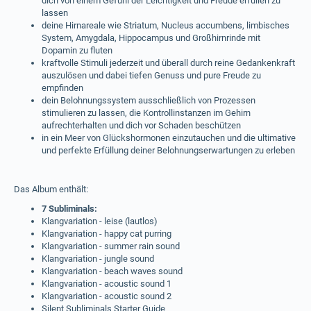
dich von einem Gefühl der Leichtigkeit und Freude erfüllen zu
lassen
deine Hirnareale wie Striatum, Nucleus accumbens, limbisches
System, Amygdala, Hippocampus und Großhirnrinde mit
Dopamin zu fluten
kraftvolle Stimuli jederzeit und überall durch reine Gedankenkraft
auszulösen und dabei tiefen Genuss und pure Freude zu
empfinden
dein Belohnungssystem ausschließlich von Prozessen
stimulieren zu lassen, die Kontrollinstanzen im Gehirn
aufrechterhalten und dich vor Schaden beschützen
in ein Meer von Glückshormonen einzutauchen und die ultimative
und perfekte Erfüllung deiner Belohnungserwartungen zu erleben
Das Album enthält:
7 Subliminals:
Klangvariation - leise (lautlos)
Klangvariation - happy cat purring
Klangvariation - summer rain sound
Klangvariation - jungle sound
Klangvariation - beach waves sound
Klangvariation - acoustic sound 1
Klangvariation - acoustic sound 2
Silent Subliminals Starter Guide