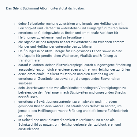
Das
Silent Subliminal Album
unterstützt dich dabei:
deine Selbstbeherrschung zu stärken und impulsiven Heißhunger mit
Leichtigkeit und Klarheit zu widerstehen und Hungergefühl zu regulieren
emotionales Gleichgewicht zu finden und emotionale Auslöser für
Heißhunger zu erkennen und zu bewältigen
die Signale deines Körpers besser zu verstehen und zwischen echtem
Hunger und Heißhunger unterscheiden zu können
Heißhunger in positive Energie für ein gesundes Leben sowie in eine
Kraftquelle für persönliches Wachstum, Vitalität und Erfüllung zu
transformieren
darauf zu achten, deinen Blutzuckerspiegel durch ausgewogene Ernährung
auszugleichen, um dich energiegeladen und frei von Heißhunger zu fühlen
deine emotionale Resilienz zu stärken und dich zuverlässig vor
emotionalen Zuständen zu bewahren, die ungesundes Essverhalten
auslösen
dein Unterbewusstsein von allen kindheitsbedingten Verknüpfungen zu
befreien, die dein Verlangen nach Süßigkeiten und ungesunden Snacks
beeinflussen
emotionale Bewältigungsstrategien zu entwickeln und mit jedem
gesunden Bissen dein wahres und strahlendes Selbst zu nähren, um
jenseits des Heißhungers wahre Erfüllung und tiefe innere Zufriedenheit
zu finden
in Selbstliebe und Selbstwirksamkeit zu erblühen und diese als
Schutzschild zu nutzen, um Heißhungerbegierden zu blockieren und
auszublenden