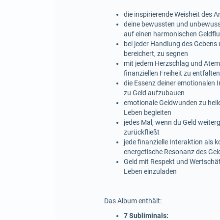
die inspirierende Weisheit des 
deine bewussten und unbewusste
auf einen harmonischen Geldflu
bei jeder Handlung des Gebens u
bereichert, zu segnen
mit jedem Herzschlag und Atemzu
finanziellen Freiheit zu entfalten
die Essenz deiner emotionalen 
zu Geld aufzubauen
emotionale Geldwunden zu heile
Leben begleiten
jedes Mal, wenn du Geld weitergi
zurückfließt
jede finanzielle Interaktion als
energetische Resonanz des Geld
Geld mit Respekt und Wertschät
Leben einzuladen
Das Album enthält:
7 Subliminals: