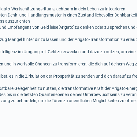
Arigato-Wertschätzungsrituals, achtsam in dein Leben zu integrieren
n Denk- und Handlungsmuster in einen Zustand liebevoller Dankbarkeit f
ss auszurichten
nd Empfangens von Geld leise 'Arigato' zu denken oder zu sprechen und d
g Mangel hinter dir zu lassen und der Arigato-Transformation zu erlauben
Intelligenz im Umgang mit Geld zu erwecken und dazu zu nutzen, um eine
n und in wertvolle Chancen zu transformieren, die dich auf deinem Weg 
bst, es in die Zirkulation der Prosperität zu senden und dich darauf zu fr
 kostbare Gelegenheit zu nutzen, die transformative Kraft der Arigato-Ene
es bis in die tiefsten Quantenebenen deines Unterbewusstseins zu vera
zung zu behandeln, um die Türen zu unendlichen Möglichkeiten zu öffnen 