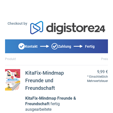
Checkout by
Kontakt
Zahlung
Fertig
Produkt
Preis
9,99 €
KitaFix-Mindmap
Einschließlich
Freunde und
Mehrwertsteuer
Freundschaft
KitaFix-Mindmap Freunde &
Freundschaft
fertig
ausgearbeitete