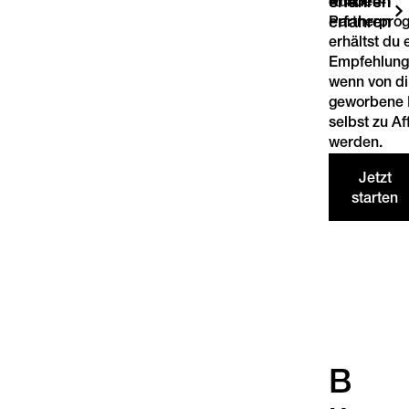
Mehr
erfahren
erfahren
erfahren
Kunden-
erfahren
Partnerpro
erhältst du 
Empfehlungs
wenn von di
geworbene 
selbst zu Aff
werden.
Jetzt
starten
B