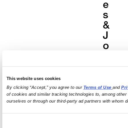
e
s
&
J
o
i
n
t
This website uses cookies
V
By clicking “Accept,” you agree to our 
Terms of Use
and 
Pri
of cookies and similar tracking technologies to, among other 
e
ourselves or through our third-party ad partners with whom d
n
t