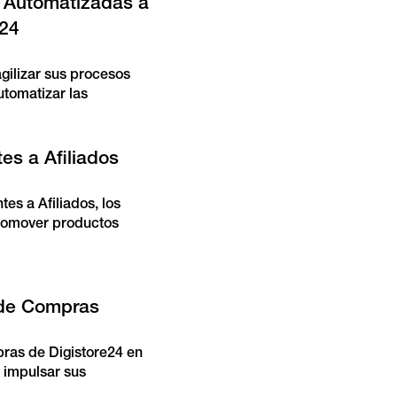
s Automatizadas a
s24
agilizar sus procesos
utomatizar las
es a Afiliados
es a Afiliados, los
promover productos
 de Compras
pras de Digistore24 en
 impulsar sus