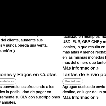
s y Pagos
Comenzar
Español
de Pago Flexibles
Venda en Múltipl
Iniciar Sesión
Français
Locales
endedores
s clientes finales múltiples
Afiliados
Vendedores
Italiano
e pago, como PayPal,
Klarna
,
Venda sus productos a ni
le y muchas más. Mejore la
facilidad en múltiples 
Português
PT
 del cliente, aumente sus
USD, EUR, GBP, CHF y má
s y nunca pierda una venta.
locales, lo que resulta e
mación
más altas y menos recha
en las mismas monedas l
más del dinero que tanto 
Más Información
iones y Pagos en Cuotas
Tarifas de Envío po
endedores
Vendedores
 conversiones ofreciendo a los
Agregue costos de envío 
ales la posibilidad de pagar en
destino, en lugar de un p
cremente su CLV con suscripciones
Más Información
 anuales.