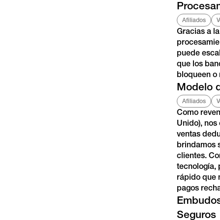
Procesam
Afiliados
V
Gracias a l
procesamien
puede escal
que los ban
bloqueen o 
Modelo 
Afiliados
V
Como revend
Unido), nos
ventas deduc
brindamos s
clientes. Co
tecnología,
rápido que 
pagos rech
Embudos
Seguros