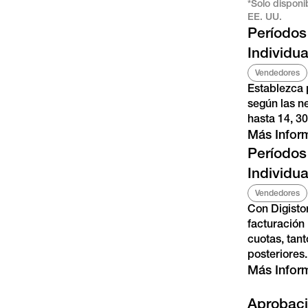
*Solo disponi
EE. UU.
Períodos
Individu
Vendedores
Establezca 
según las n
hasta 14, 30
Más Infor
Períodos
Individua
Vendedores
Con Digisto
facturación
cuotas, tan
posteriores.
Más Infor
Aprobaci