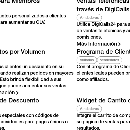
para Miembros
Ventas Telefónica
través de DigiCall
ctos personalizados a clientes
Vendedores
para aumentar su CLV.
Utilice DigiCalls24 para 
de ventas telefónicas y a
comisiones.
Más Información
tos por Volumen
Programa de Client
Afiliados
Vendedores
us clientes un descuento en su
Con el programa de Client
ando realizan pedidos en mayores
clientes leales pueden 
sto brinda flexibilidad a sus
como afiliados.
o que puede aumentar sus ventas.
mación
 de Descuento
Widget de Carrito
Vendedores
s especiales con códigos de
Integre el carrito de com
ndividuales para pagos únicos o
su página de ventas para
es.
resultados.