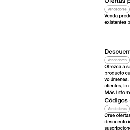
Ofertas 
Vendedores
Venda produ
existentes 
Descuen
Vendedores
Ofrezca a s
producto cu
volúmenes. E
clientes, l
Más Infor
Códigos
Vendedores
Cree oferta
descuento i
suscripcion