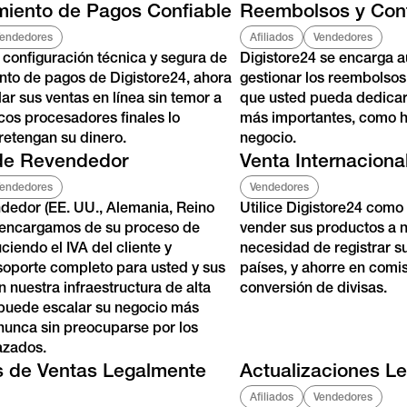
iento de Pagos Confiable
Reembolsos y Con
endedores
Afiliados
Vendedores
a configuración técnica y segura de
Digistore24 se encarga 
to de pagos de Digistore24, ahora
gestionar los reembolsos
ar sus ventas en línea sin temor a
que usted pueda dedicar
cos procesadores finales lo
más importantes, como h
retengan su dinero.
negocio.
de Revendedor
Venta Internaciona
endedores
Vendedores
edor (EE. UU., Alemania, Reino
Utilice Digistore24 com
 encargamos de su proceso de
vender sus productos a ni
iendo el IVA del cliente y
necesidad de registrar s
oporte completo para usted y sus
países, y ahorre en comi
n nuestra infraestructura de alta
conversión de divisas.
 puede escalar su negocio más
nunca sin preocuparse por los
azados.
 de Ventas Legalmente
Actualizaciones L
Afiliados
Vendedores