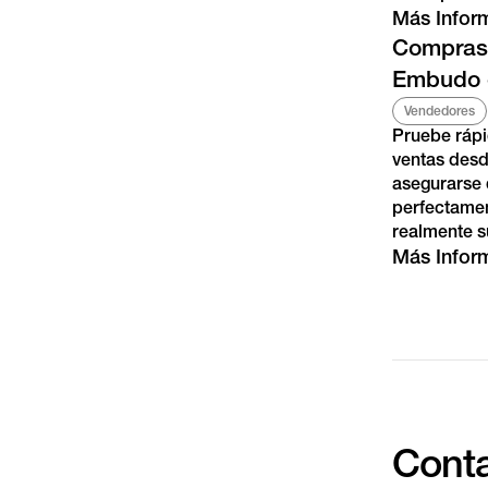
Más Infor
Compras 
Embudo 
Vendedores
Pruebe rápi
ventas desde
asegurarse 
perfectamen
realmente s
Más Infor
Conta