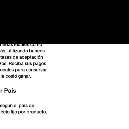
es Monedas
vel internacional con
monedas locales como
s, utilizando bancos
n tasas de aceptación
zos. Reciba sus pagos
ocales para conservar
le costó ganar.
r País
según el país de
recio fijo por producto.