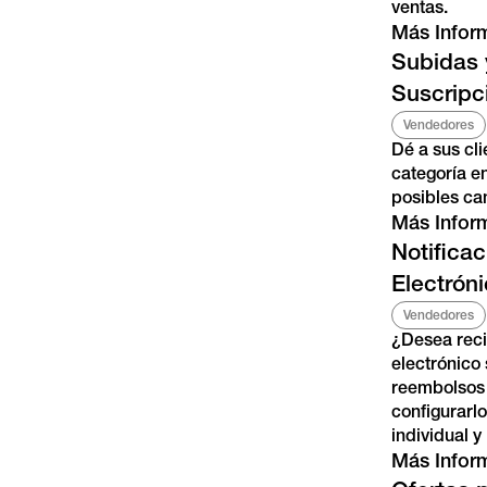
ventas.
Más Infor
Subidas 
Suscripc
Vendedores
Dé a sus cli
categoría e
posibles ca
Más Infor
Notifica
Electrón
Vendedores
¿Desea reci
electrónico
reembolsos 
configurarl
individual 
Más Infor