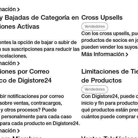
mación
y Bajadas de Categoría en
Cross Upsells
iones Activas
Vendedores
Con los cross upsells, p
productos de socios en jo
entes la opción de bajar o subir de
pueden vender los suyos
n sus suscripciones para reducir las
Más Información
ncelaciones.
mación
ciones por Correo
Limitaciones de T
ico de Digistore24
de Productos
Vendedores
bir notificaciones por correo
Con Digistore24, puede c
 sobre ventas, contracargos,
inicio y fin para product
y otros procesos? Puede
qué productos están pre
o personalmente para cada caso
cuántos puede comprar 
y para cada producto en Digistore24.
mación