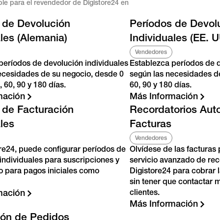
ble para el revendedor de Digistore24 en
 de Devolución
Períodos de Devol
ales (Alemania)
Individuales (EE. U
Vendedores
períodos de devolución individuales
Establezca períodos de d
ecesidades de su negocio, desde 0
según las necesidades d
, 60, 90 y 180 días.
60, 90 y 180 días.
mación
Más Información
 de Facturación
Recordatorios Aut
les
Facturas
Vendedores
re24, puede configurar períodos de
Olvídese de las facturas p
 individuales para suscripciones y
servicio avanzado de rec
to para pagos iniciales como
Digistore24 para cobrar 
sin tener que contactar
mación
clientes.
Más Información
ón de Pedidos