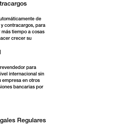
tracargos
automáticamente de
 y contracargos, para
 más tiempo a cosas
acer crecer su
l
o revendedor para
vel internacional sin
u empresa en otros
siones bancarias por
egales Regulares