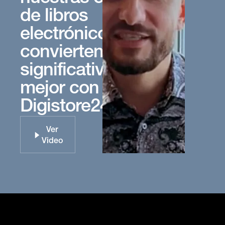
de libros
electrónicos
convierten
significativamente
mejor con
Digistore24.”
Ver
Video