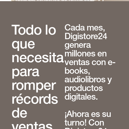
entregarlos automáticamente! Por fin, logre
un crecimiento rápido sin agotarse.
Comience Gratis
Cada mes,
Todo lo
Digistore24
que
genera
millones en
necesita
ventas con e-
para
books,
audiolibros y
romper
productos
digitales.
récords
de
¡Ahora es su
turno! Con
ventas,