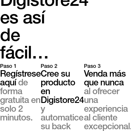
Digistore24
es así
de
fácil…
Paso 1
Paso 2
Paso 3
Regístrese
Cree su
Venda más
aquí
de
producto
que nunca
forma
en
al ofrecer
gratuita en
Digistore24
una
solo 2
y
experiencia
minutos.
automatice
al cliente
su back
excepcional