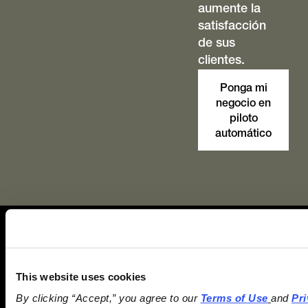
aumente la
satisfacción
de sus
clientes.
Ponga mi
negocio en
piloto
automático
Inicie, Escale
This website uses cookies
By clicking “Accept,” you agree to our 
Terms of Use
and 
Pri