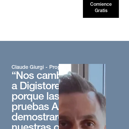
Comience
Gratis
Claude Giurgi
Propietario de Oferta
“Nos cambiamos
a Digistore24
porque las
pruebas A/B
demostraron que
nuestras ofertas