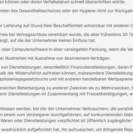
en können oder deren Verfallsdatum schnell überschritten würde.
ründen des Gesundheitsschutzes oder der Hygiene nicht zur Rückgabe
r Lieferung auf Grund ihrer Beschaffenheit untrennbar mit anderen 
Preis bei Vertragsschluss vereinbart wurde, die aber frühestens 30
gt, auf die der Unternehmer keinen Einfluss hat.
oder Computersoftware in einer versiegelten Packung, wenn die Ver
der Illustrierten mit Ausnahme von Abonnement-Verträgen.
 von Dienstleistungen, einschließlich Finanzdienstleistungen, dere
halb der Widerrufsfrist auftreten können, insbesondere Dienstleistu
apitalanlagegesetzbuchs und mit anderen handelbaren Wertpapieren
n Bereichen Beherbergung zu anderen Zwecken als zu Wohnzwecken, 
rer Dienstleistungen im Zusammenhang mit Freizeitbetätigungen, we
hlossen werden, bei der der Unternehmer Verbrauchern, die persönl
 in einem vom Versteigerer durchgeführten, auf konkurrierenden Geb
Waren oder Dienstleistungen verpflichtet ist (öffentlich zugängliche 
ausdrücklich aufgefordert hat, ihn aufzusuchen, um dringende Repa