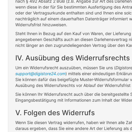
nach § 492 Absatz 2 BGB (z.B. Angabe zur Art des Darlehens
wenn diese in der für Sie bestimmten Ausfertigung des Antra
oder der Vertragsurkunde enthalten sind und Ihnen eine sol
nachträglich auf einem dauerhaften Datenträger informiert 
Widerrufsfrist hinzuweisen.
Steht Ihnen in Bezug auf den Kauf von Waren, der Lieferung 
angegebenen Geschäfts auch an diesen Darlehensvertrag nic
nicht länger an den zugrundeliegenden Vertrag über den Kau
IV. Ausübung des Widerrufsrechts
Um ein Widerrufsrecht auszuüben, müssen Sie uns (
Digisto
support@digistore24.com
) mittels einer eindeutigen Erkläru
Sie können dafür das beigefügte Muster-Widerrufsformular ve
Ausübung des Widerrufsrechts vor Ablauf der Widerrufsfrist
Sie können Ihr Widerrufsrecht auch über die bereitgestellte
Eingangsbestätigung mit Informationen zum Inhalt der Wider
V. Folgen des Widerrufs
Wenn Sie diesen Vertrag widerrufen, haben wir Ihnen alle Zah
daraus ergeben, dass Sie eine andere Art der Lieferung al