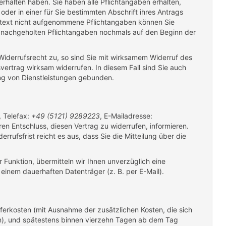
halten haben. Sie haben alle Pflichtangaben erhalten,
der in einer für Sie bestimmten Abschrift ihres Antrags
agstext nicht aufgenommene Pflichtangaben können Sie
en nachgeholten Pflichtangaben nochmals auf den Beginn der
 Widerrufsrecht zu, so sind Sie mit wirksamem Widerruf des
rtrag wirksam widerrufen. In diesem Fall sind Sie auch
ung von Dienstleistungen gebunden.
, Telefax:
+49 (5121) 9289223
, E-Mailadresse:
hren Entschluss, diesen Vertrag zu widerrufen, informieren.
ufsfrist reicht es aus, dass Sie die Mitteilung über die
 Funktion, übermitteln wir Ihnen unverzüglich eine
inem dauerhaften Datenträger (z. B. per E-Mail).
eferkosten (mit Ausnahme der zusätzlichen Kosten, die sich
en), und spätestens binnen vierzehn Tagen ab dem Tag