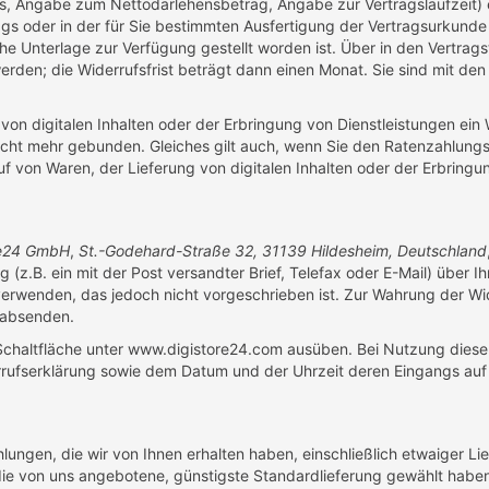
, Angabe zum Nettodarlehensbetrag, Angabe zur Vertragslaufzeit) er
gs oder in der für Sie bestimmten Ausfertigung der Vertragsurkunde o
che Unterlage zur Verfügung gestellt worden ist. Über in den Vertr
werden; die Widerrufsfrist beträgt dann einen Monat. Sie sind mit d
von digitalen Inhalten oder der Erbringung von Dienstleistungen ein
ht mehr gebunden. Gleiches gilt auch, wenn Sie den Ratenzahlungsve
f von Waren, der Lieferung von digitalen Inhalten oder der Erbring
re24 GmbH
,
St.-Godehard-Straße 32, 31139 Hildesheim, Deutschland
ng (z.B. ein mit der Post versandter Brief, Telefax oder E-Mail) über I
rwenden, das jedoch nicht vorgeschrieben ist. Zur Wahrung der Widerr
 absenden.
 Schaltfläche unter www.digistore24.com ausüben. Bei Nutzung dieser
rufserklärung sowie dem Datum und der Uhrzeit deren Eingangs auf e
lungen, die wir von Ihnen erhalten haben, einschließlich etwaiger Li
s die von uns angebotene, günstigste Standardlieferung gewählt hab