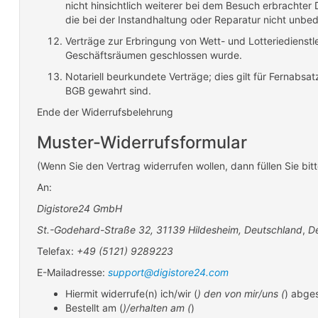
nicht hinsichtlich weiterer bei dem Besuch erbrachter 
die bei der Instandhaltung oder Reparatur nicht unbedi
Verträge zur Erbringung von Wett- und Lotteriedienstl
Geschäftsräumen geschlossen wurde.
Notariell beurkundete Verträge; dies gilt für Fernabs
BGB gewahrt sind.
Ende der Widerrufsbelehrung
Muster-Widerrufsformular
(Wenn Sie den Vertrag widerrufen wollen, dann füllen Sie bit
An:
Digistore24 GmbH
St.-Godehard-Straße 32, 31139 Hildesheim, Deutschland
,
D
Telefax:
+49 (5121) 9289223
E-Mailadresse:
support@digistore24.com
Hiermit widerrufe(n) ich/wir (
) den von mir/uns (
) abges
Bestellt am (
)/erhalten am (
)