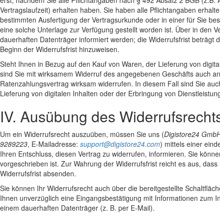
erst, nachdem Sie alle Pflichtangaben nach § 492 Absatz 2 BGB (z.B
Vertragslaufzeit) erhalten haben. Sie haben alle Pflichtangaben erhalt
bestimmten Ausfertigung der Vertragsurkunde oder in einer für Sie be
eine solche Unterlage zur Verfügung gestellt worden ist. Über in den
dauerhaften Datenträger informiert werden; die Widerrufsfrist beträg
Beginn der Widerrufsfrist hinzuweisen.
Steht Ihnen in Bezug auf den Kauf von Waren, der Lieferung von digita
sind Sie mit wirksamem Widerruf des angegebenen Geschäfts auch an 
Ratenzahlungsvertrag wirksam widerrufen. In diesem Fall sind Sie au
Lieferung von digitalen Inhalten oder der Erbringung von Dienstleist
IV. Ausübung des Widerrufsrecht
Um ein Widerrufsrecht auszuüben, müssen Sie uns (
Digistore24 Gmb
9289223
, E-Mailadresse:
support@digistore24.com
) mittels einer ein
Ihren Entschluss, diesen Vertrag zu widerrufen, informieren. Sie könn
vorgeschrieben ist. Zur Wahrung der Widerrufsfrist reicht es aus, dass
Widerrufsfrist absenden.
Sie können Ihr Widerrufsrecht auch über die bereitgestellte Schaltflä
Ihnen unverzüglich eine Eingangsbestätigung mit Informationen zum I
einem dauerhaften Datenträger (z. B. per E-Mail).