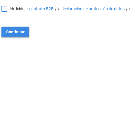
He leído el
contrato B2B
y la
declaración de protección de datos
y l
Continuar