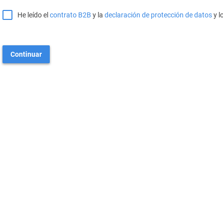
He leído el
contrato B2B
y la
declaración de protección de datos
y l
Continuar