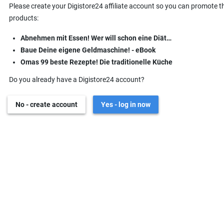
Please create your Digistore24 affiliate account so you can promote t
products:
Abnehmen mit Essen! Wer will schon eine Diät…
Baue Deine eigene Geldmaschine! - eBook
Omas 99 beste Rezepte! Die traditionelle Küche
Do you already have a Digistore24 account?
No - create account
Yes - log in now