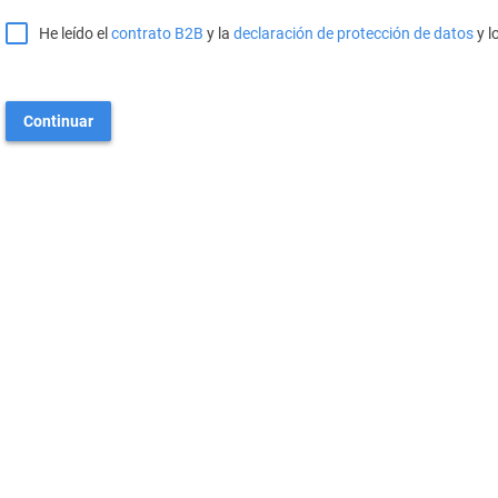
He leído el
contrato B2B
y la
declaración de protección de datos
y l
Continuar