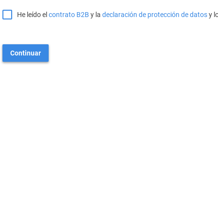
He leído el
contrato B2B
y la
declaración de protección de datos
y l
Continuar